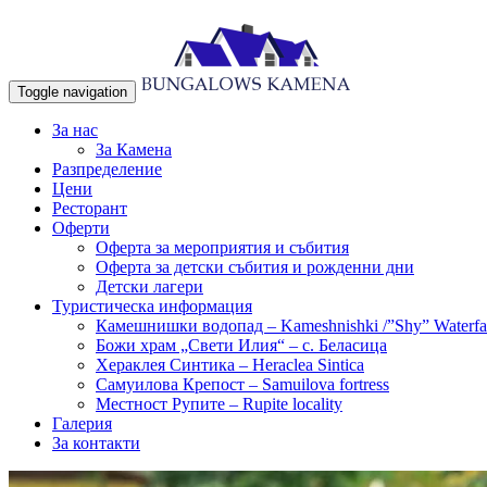
Toggle navigation
село Камена, община Петрич
За нас
Бунгала Kамена –
За Камена
Разпределение
Цени
Ресторант
Оферти
Оферта за мероприятия и събития
Оферта за детски събития и рожденни дни
Детски лагери
Туристическа информация
Камешнишки водопад – Kameshnishki /”Shy” Waterfa
Божи храм „Свети Илия“ – с. Беласица
Хераклея Синтика – Heraclea Sintica
Самуилова Крепост – Samuilova fortress
Местност Рупите – Rupite locality
Галерия
За контакти